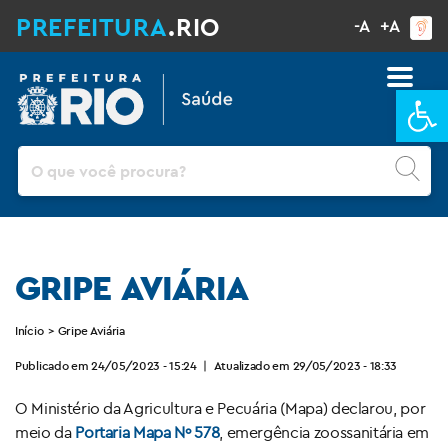
PREFEITURA
.RIO
-A
+A
Ba
Pesquisar
GRIPE AVIÁRIA
Início
>
Gripe Aviária
Publicado em 24/05/2023 - 15:24
|
Atualizado em 29/05/2023 - 18:33
O Ministério da Agricultura e Pecuária (Mapa) declarou, por
meio da
Portaria Mapa Nº 578
, emergência zoossanitária em