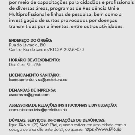
por meio de capacitações para cidadãos e profissionais
de diversas áreas, programas de Residência Uni e
Multiprofissional e linhas de pesquisa, bem como a
investigação de surtos provocados por doenças
transmitidas por alimentos, entre outras atividades.
ENDEREÇO DO ÓRGÃO:
Rua do Lavradio, 180
Centro, Rio de Janeiro/RJ CEP: 20230-070
HORÁRIO DE ATENDIMENTO:
Dias úteis: 9h a 16h
LICENCIAMENTO SANITÁRIO:
licenciamento.ivisa@prefeitura.rio
DEMANDAS DE IMPRENSA:
ascomsms@gmail.com
ASSESSORIA DE RELAÇÕES INSTITUCIONAIS E DIVULGAÇÃO:
comunicacao.ivisa@prefeitura.rio
DÚVIDAS, SERVIÇOS, INFORMAÇÕES OU DENÚNCIAS:
ligue 1746 ou (21) 3460-1746, quando estiver em uma cidade com o
código de área diferente do 21, ou acesse:
https://www.1746.rio