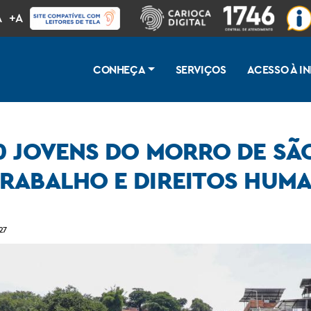
A
+A
CONHEÇA
SERVIÇOS
ACESSO À 
0 JOVENS DO MORRO DE SÃ
RABALHO E DIREITOS HUM
rlos em curso sobre mercado de trabalho e direitos humanos
27