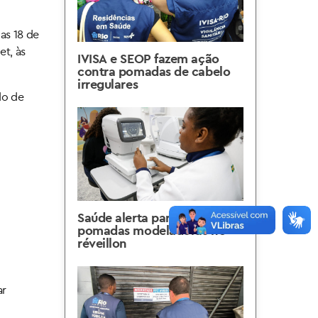
ias 18 de
t, às
IVISA e SEOP fazem ação
contra pomadas de cabelo
irregulares
do de
Saúde alerta para uso de
pomadas modeladoras no
réveillon
ar