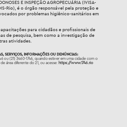
 ZOONOSES E INSPEÇÃO AGROPECUÁRIA (IVISA-
SMS-Rio), é o órgão responsável pela proteção e
vocados por problemas higiênico-sanitários em
capacitações para cidadãos e profissionais de
inhas de pesquisa, bem como a investigação de
ras atividades.
S, SERVIÇOS, INFORMAÇÕES OU DENÚNCIAS:
746 ou (21) 3460-1746, quando estiver em uma cidade com o
de área diferente do 21, ou acesse:
https://www.1746.rio