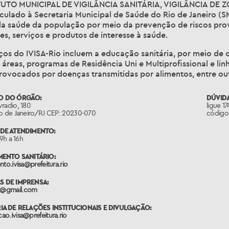
TUTO MUNICIPAL DE VIGILÂNCIA SANITÁRIA, VIGILÂNCIA DE
nculado à Secretaria Municipal de Saúde do Rio de Janeiro (
da saúde da população por meio da prevenção de riscos pro
es, serviços e produtos de interesse à saúde.
ços do IVISA-Rio incluem a educação sanitária, por meio de 
 áreas, programas de Residência Uni e Multiprofissional e l
rovocados por doenças transmitidas por alimentos, entre out
O DO ÓRGÃO:
DÚVIDA
radio, 180
ligue 1
io de Janeiro/RJ CEP: 20230-070
código 
DE ATENDIMENTO:
 9h a 16h
MENTO SANITÁRIO:
nto.ivisa@prefeitura.rio
 DE IMPRENSA:
@gmail.com
IA DE RELAÇÕES INSTITUCIONAIS E DIVULGAÇÃO:
o.ivisa@prefeitura.rio