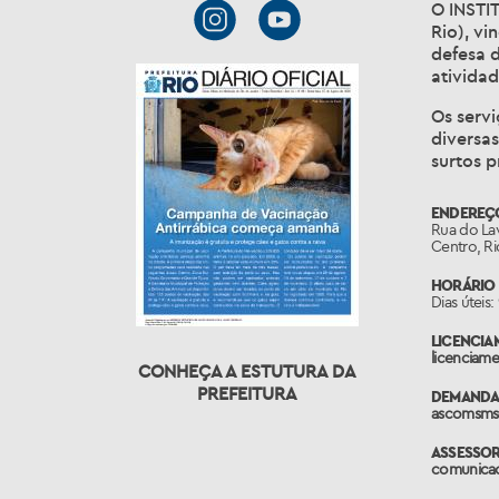
O INSTI
Rio), vi
defesa 
atividad
Os servi
diversas
surtos p
ENDEREÇ
Rua do Lav
Centro, R
HORÁRIO 
Dias úteis:
LICENCIA
licenciame
CONHEÇA A ESTUTURA DA
PREFEITURA
DEMANDAS
ascomsms
ASSESSOR
comunicaca