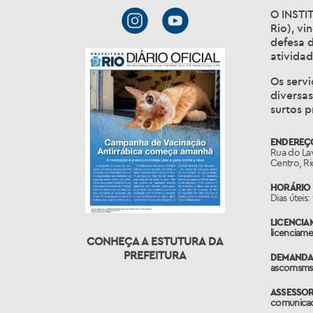
O INSTI
Rio), vi
defesa 
atividad
Os servi
diversas
surtos p
ENDEREÇ
Rua do Lav
Centro, R
HORÁRIO 
Dias úteis:
LICENCIA
licenciame
CONHEÇA A ESTUTURA DA
PREFEITURA
DEMANDAS
ascomsms
ASSESSOR
comunicaca