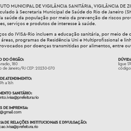
TUTO MUNICIPAL DE VIGILÂNCIA SANITÁRIA, VIGILÂNCIA DE
nculado à Secretaria Municipal de Saúde do Rio de Janeiro (
da saúde da população por meio da prevenção de riscos pro
es, serviços e produtos de interesse à saúde.
ços do IVISA-Rio incluem a educação sanitária, por meio de 
 áreas, programas de Residência Uni e Multiprofissional e l
rovocados por doenças transmitidas por alimentos, entre out
O DO ÓRGÃO:
DÚVIDA
radio, 180
ligue 1
io de Janeiro/RJ CEP: 20230-070
código 
DE ATENDIMENTO:
 9h a 16h
MENTO SANITÁRIO:
nto.ivisa@prefeitura.rio
 DE IMPRENSA:
@gmail.com
IA DE RELAÇÕES INSTITUCIONAIS E DIVULGAÇÃO:
o.ivisa@prefeitura.rio