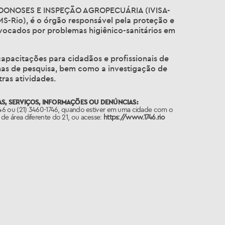
 ZOONOSES E INSPEÇÃO AGROPECUÁRIA (IVISA-
SMS-Rio), é o órgão responsável pela proteção e
vocados por problemas higiênico-sanitários em
capacitações para cidadãos e profissionais de
inhas de pesquisa, bem como a investigação de
ras atividades.
S, SERVIÇOS, INFORMAÇÕES OU DENÚNCIAS:
746 ou (21) 3460-1746, quando estiver em uma cidade com o
de área diferente do 21, ou acesse:
https://www.1746.rio